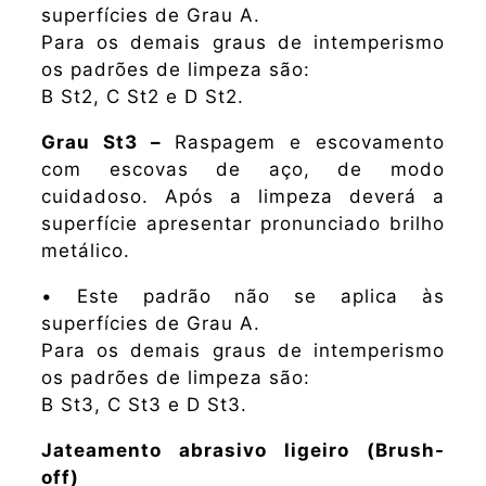
superfícies de Grau A.
Para os demais graus de intemperismo
os padrões de limpeza são:
B St2, C St2 e D St2.
Grau St3 –
Raspagem e escovamento
com escovas de aço, de modo
cuidadoso. Após a limpeza deverá a
superfície apresentar pronunciado brilho
metálico.
• Este padrão não se aplica às
superfícies de Grau A.
Para os demais graus de intemperismo
os padrões de limpeza são:
B St3, C St3 e D St3.
Jateamento abrasivo ligeiro (Brush-
off)