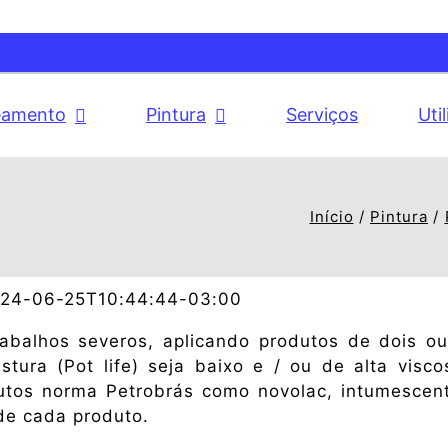
eamento
Pintura
Serviços
Uti
Início
Pintura
24-06-25T10:44:44-03:00
 trabalhos severos, aplicando produtos de dois
tura (Pot life) seja baixo e / ou de alta visc
odutos norma Petrobrás como novolac, intumesce
e cada produto.