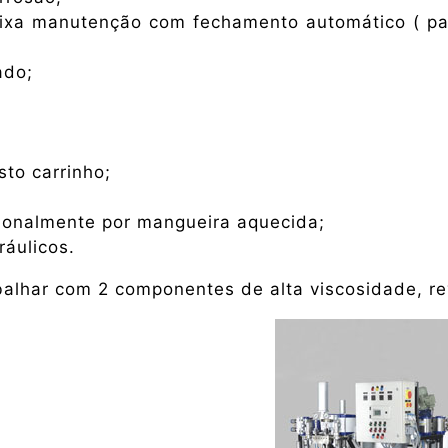
aixa manutenção com fechamento automático ( para
ado;
to carrinho;
cionalmente por mangueira aquecida;
áulicos.
balhar com 2 componentes de alta viscosidade, re