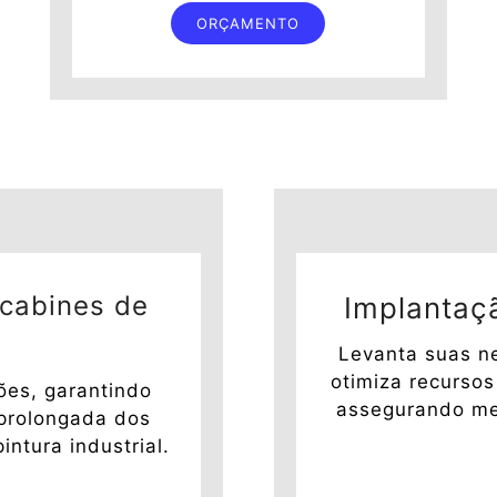
ORÇAMENTO
 cabines de
Implantaç
Levanta suas ne
otimiza recursos
ões, garantindo
assegurando mel
l prolongada dos
ntura industrial.