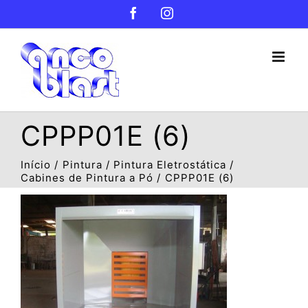
Ir
Facebook
Instagram
para
o
conteúdo
CPPP01E (6)
Início
Pintura
Pintura Eletrostática
Cabines de Pintura a Pó
CPPP01E (6)