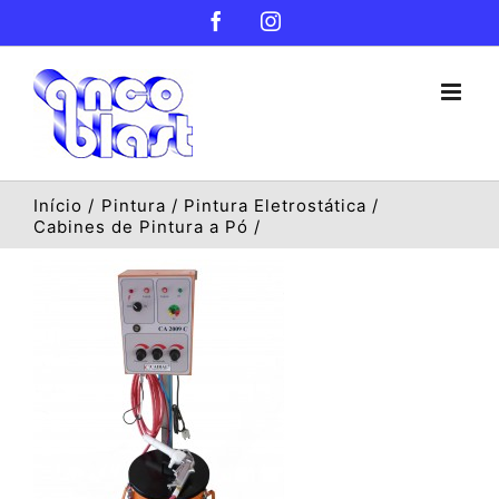
Ir
Facebook
Instagram
para
o
conteúdo
Início
Pintura
Pintura Eletrostática
Cabines de Pintura a Pó