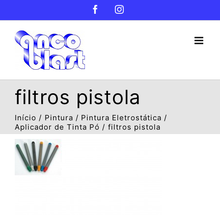
Ir
Facebook
Instagram
para
o
conteúdo
filtros pistola
Início
Pintura
Pintura Eletrostática
Aplicador de Tinta Pó
filtros pistola