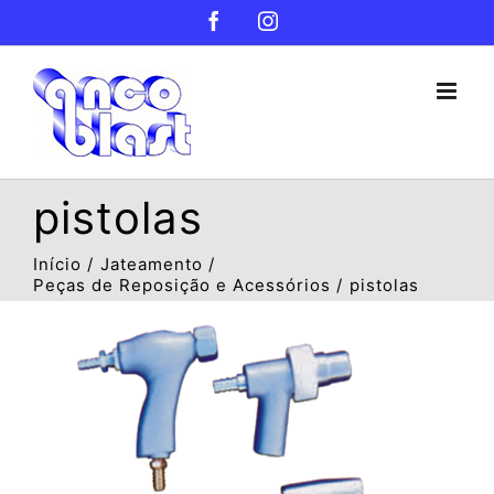
Ir
Facebook
Instagram
para
o
conteúdo
pistolas
Início
Jateamento
Peças de Reposição e Acessórios
pistolas