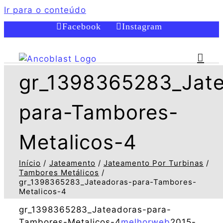
Ir para o conteúdo
Facebook
Instagram
gr_1398365283_Jat
para-Tambores-
Metalicos-4
Início
Jateamento
Jateamento Por Turbinas
Tambores Metálicos
gr_1398365283_Jateadoras-para-Tambores-
Metalicos-4
gr_1398365283_Jateadoras-para-
Tambores-Metalicos-4
melhorweb
2015-