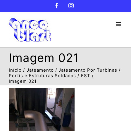
Ir
Facebook
Instagram
para
o
conteúdo
Imagem 021
Início
Jateamento
Jateamento Por Turbinas
Perfis e Estruturas Soldadas
EST
Imagem 021