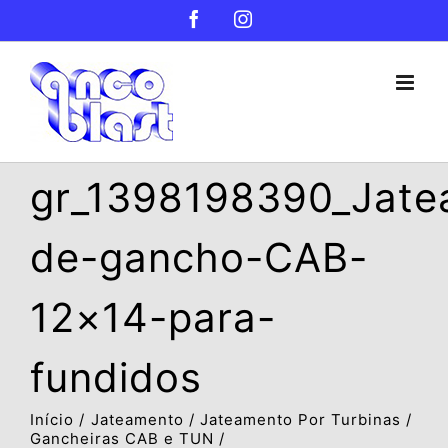
Ir
Facebook
Instagram
para
o
conteúdo
gr_1398198390_Jate
de-gancho-CAB-
12×14-para-
fundidos
Início
Jateamento
Jateamento Por Turbinas
Gancheiras CAB e TUN