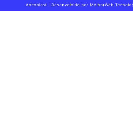
Ancoblast | Desenvolvido por
MelhorWeb Tecnolo