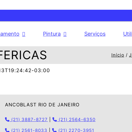
eamento
Pintura
Serviços
Uti
FERICAS
Início
J
13T19:24:42-03:00
ANCOBLAST RIO DE JANEIRO
(21) 3887-8727
|
(21) 2564-6350
(21) 2561-8033
|
(21) 2270-3951