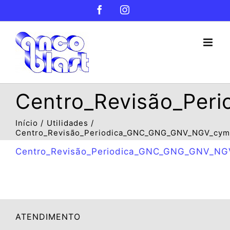
Ir
Facebook
Instagram
para
o
conteúdo
Centro_Revisão_Per
Início
Utilidades
Centro_Revisão_Periodica_GNC_GNG_GNV_NGV_cym
Centro_Revisão_Periodica_GNC_GNG_GNV_NG
ATENDIMENTO