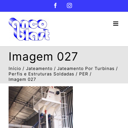
Ir
Facebook
Instagram
para
o
conteúdo
Imagem 027
Início
Jateamento
Jateamento Por Turbinas
Perfis e Estruturas Soldadas
PER
Imagem 027