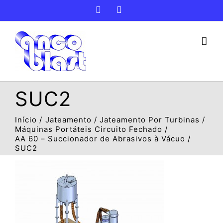
Ir
Facebook
Instagram
para
o
conteúdo
SUC2
Início
Jateamento
Jateamento Por Turbinas
Máquinas Portáteis Circuito Fechado
AA 60 – Succionador de Abrasivos à Vácuo
SUC2