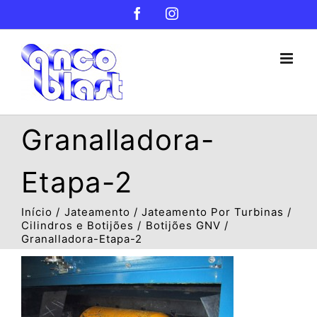
Ir
Facebook
Instagram
para
o
conteúdo
Granalladora-
Etapa-2
Início
Jateamento
Jateamento Por Turbinas
Cilindros e Botijões
Botijões GNV
Granalladora-Etapa-2